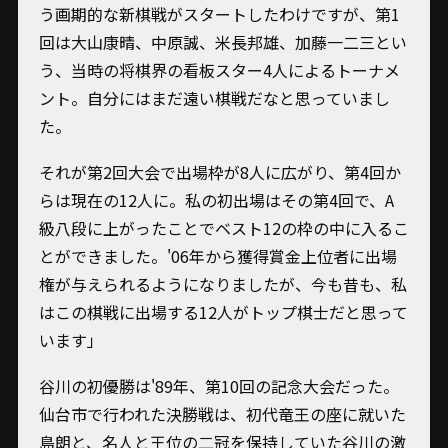
う画期的な新棋戦がスタートしたわけですが、第1
回は大山康晴、中原誠、米長邦雄、加藤一二三とい
う、当時の将棋界の看板スター4人によるトーナメ
ント。自分にはまだ遠い棋戦だなと思っていまし
た。
それが第2回大会で出場枠が8人に広がり、第4回か
らは現在の12人に。私の初出場はその第4回で、A
級八段に上がったことでベスト12の枠の中に入るこ
とができました。'06年から獲得賞金上位者に出場
権が与えられるようになりましたが、今も昔も、私
はこの棋戦に出場する12人がトップ棋士だと思って
います」
谷川の初優勝は'89年、第10回の記念大会だった。
仙台市で行われた決勝戦は、初代竜王の座に就いた
島朗と、名人と王位の二冠を保持していた谷川の激