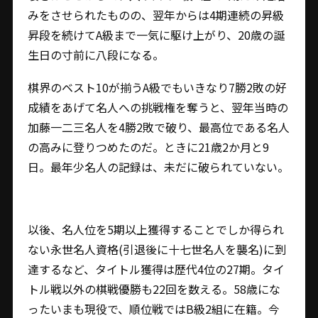
みをさせられたものの、翌年からは4期連続の昇級
昇段を続けてA級まで一気に駆け上がり、20歳の誕
生日の寸前に八段になる。
棋界のベスト10が揃うA級でもいきなり7勝2敗の好
成績をあげて名人への挑戦権を奪うと、翌年当時の
加藤一二三名人を4勝2敗で破り、最高位である名人
の高みに登りつめたのだ。ときに21歳2か月と9
日。最年少名人の記録は、未だに破られていない。
以後、名人位を5期以上獲得することでしか得られ
ない永世名人資格(引退後に十七世名人を襲名)に到
達するなど、タイトル獲得は歴代4位の27期。タイ
トル戦以外の棋戦優勝も22回を数える。58歳にな
ったいまも現役で、順位戦ではB級2組に在籍。今