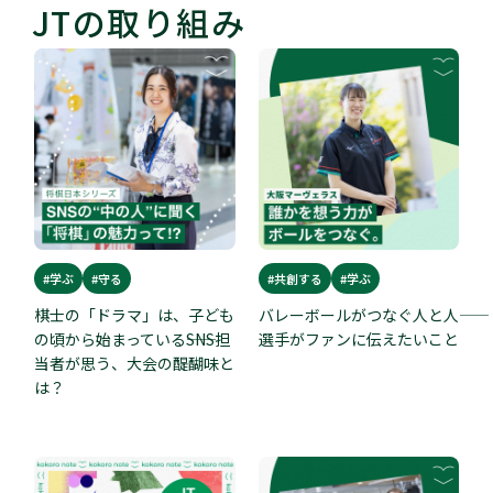
JTの取り組み
#学ぶ
#守る
#共創する
#学ぶ
棋士の「ドラマ」は、子ども
バレーボールがつなぐ人と人――
の頃から始まっている――SNS担
選手がファンに伝えたいこと
当者が思う、大会の醍醐味と
は？