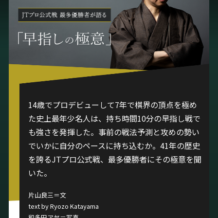
14歳でプロデビューして7年で棋界の頂点を極め
た史上最年少名人は、持ち時間10分の早指し戦で
も強さを発揮した。事前の戦法予測と攻めの勢い
でいかに自分のペースに持ち込むか。41年の歴史
を誇るJTプロ公式戦、最多優勝者にその極意を聞
いた。
片山良三＝文
text by Ryozo Katayama
和多田アヤ＝写真