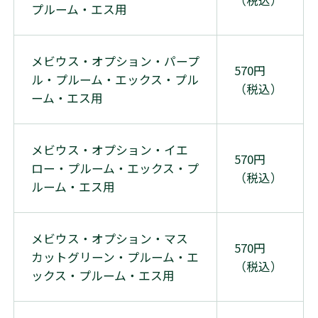
プルーム・エス用
メビウス・オプション・パープ
570円
ル・プルーム・エックス・プル
（税込）
ーム・エス用
メビウス・オプション・イエ
570円
ロー・プルーム・エックス・プ
（税込）
ルーム・エス用
メビウス・オプション・マス
570円
カットグリーン・プルーム・エ
（税込）
ックス・プルーム・エス用