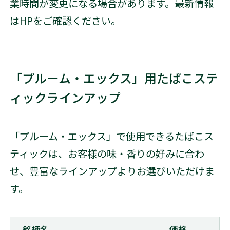
業時間が変更になる場合があります。最新情報
はHPをご確認ください。
「プルーム・エックス」用たばこステ
ィックラインアップ
「プルーム・エックス」で使用できるたばこス
ティックは、お客様の味・香りの好みに合わ
せ、豊富なラインアップよりお選びいただけま
す。
銘柄名
価格