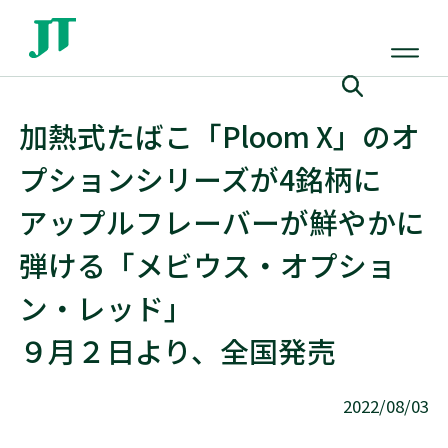
加熱式たばこ「Ploom X」のオ
プションシリーズが4銘柄に
アップルフレーバーが鮮やかに
弾ける「メビウス・オプショ
ン・レッド」
９月２日より、全国発売
2022/08/03