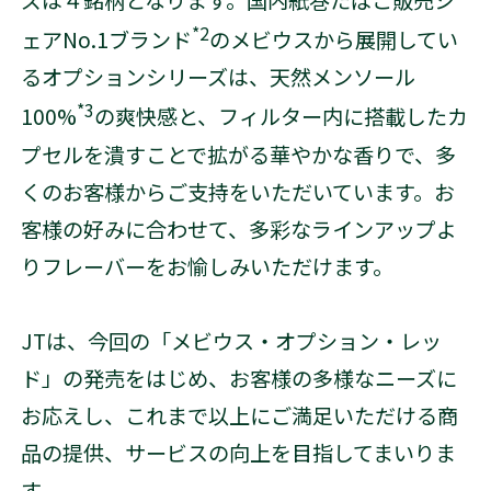
*2
ェアNo.1ブランド
のメビウスから展開してい
るオプションシリーズは、天然メンソール
*3
100%
の爽快感と、フィルター内に搭載したカ
プセルを潰すことで拡がる華やかな香りで、多
くのお客様からご支持をいただいています。お
客様の好みに合わせて、多彩なラインアップよ
りフレーバーをお愉しみいただけます。
JTは、今回の「メビウス・オプション・レッ
ド」の発売をはじめ、お客様の多様なニーズに
お応えし、これまで以上にご満足いただける商
品の提供、サービスの向上を目指してまいりま
す。