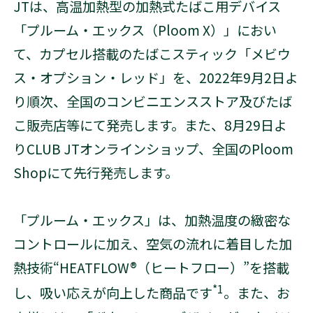
JTは、高温加熱型の加熱式たばこ用デバイス
「プルーム・エックス（Ploom X）」におい
て、カプセル搭載のたばこスティック「メビウ
ス・オプション・レッド」を、2022年9月2日よ
り順次、全国のコンビニエンスストア及びたば
こ販売店等にて発売します。また、8月29日よ
りCLUB JTオンラインショップ、全国のPloom
Shopにて先行発売します。
「プルーム・エックス」は、加熱温度の緻密な
コントロールに加え、空気の流れに着目した加
熱技術“HEATFLOW®（ヒートフロー）”を搭載
*1
し、吸い応えが向上した商品です
。また、お