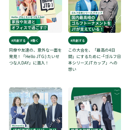
#共創する
#働く
#共創する
同僚や友達の、意外な一面を
この大会を、「最高の4日
発見！「Hello JTG:) たいせ
間」にするために――「ゴルフ日
つな人DAY」に潜入！
本シリーズJTカップ」への
想い