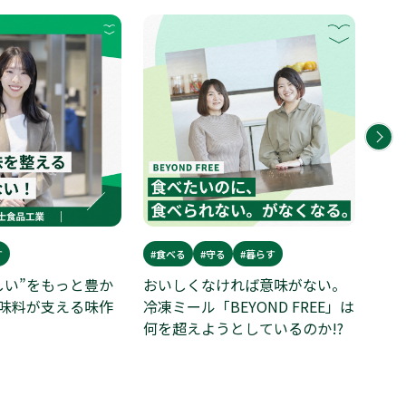
す
#食べる
#守る
#暮らす
#学
しい”をもっと豊か
おいしくなければ意味がない。
JT
味料が支える味作
冷凍ミール「BEYOND FREE」は
あ
何を超えようとしているのか!?
れ