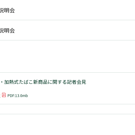
け説明会
け説明会
業戦略・加熱式たばこ新商品に関する記者会見
粋
PDF:13.0mb
PDFを開く