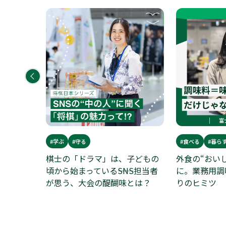
#学ぶ
#守る
#食べる
#暮ら
日本で。
棋士の「ドラマ」は、子どもの
外食の“おい
ドが作り
頃から始まっている――SNS担当者
に。業務用調
」
が思う、大会の醍醐味とは？
りのヒミツ