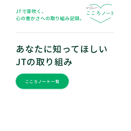
JTで芽吹く、
心の豊かさへの取り組み記録。
あなたに知ってほしい
JTの取り組み
こころノート一覧
#働く
#学ぶ
#働く
バレーボール選手が、JTで“会
世界で培った経験を、
社員”に転身⁉ ── アスリート
多様なバックグラウン
が歩むセカンドキャリア
だす「心豊かな働き方